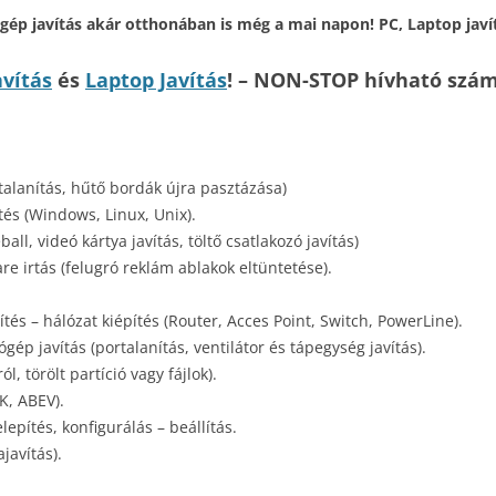
ép javítás akár otthonában is még a mai napon! PC, Laptop javítá
vítás
és
Laptop Javítás
! – NON-STOP hívható szá
ortalanítás, hűtő bordák újra pasztázása)
tés (Windows, Linux, Unix).
all, videó kártya javítás, töltő csatlakozó javítás)
e irtás (felugró reklám ablakok eltüntetése).
ítés – hálózat kiépítés (Router, Acces Point, Switch, PowerLine).
ép javítás (portalanítás, ventilátor és tápegység javítás).
, törölt partíció vagy fájlok).
K, ABEV).
lepítés, konfigurálás – beállítás.
ajavítás).