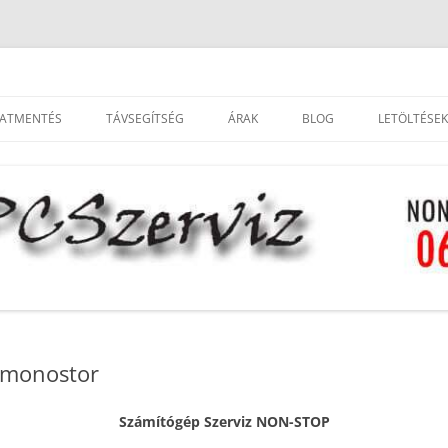
kon is. Munkánkra garanciát vállalunk.
ámítógép javítás akár otthonában i
Kilépés
a
ATMENTÉS
TÁVSEGÍTSÉG
ÁRAK
BLOG
LETÖLTÉSEK
tartalomba
etmonostor
Számítógép Szerviz NON-STOP