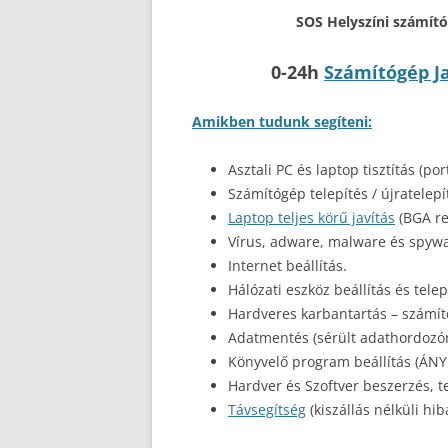
SOS Helyszíni számítóg
0-24h
Számítógép Ja
Amikben tudunk segíteni:
Asztali PC és laptop tisztítás (p
Számítógép telepítés / újratelepí
Laptop teljes körű javítás
(BGA reb
Vírus, adware, malware és spywar
Internet beállítás.
Hálózati eszköz beállítás és telep
Hardveres karbantartás – számítóg
Adatmentés (sérült adathordozóról
Könyvelő program beállítás (ÁNY
Hardver és Szoftver beszerzés, te
Távsegítség
(kiszállás nélküli hib