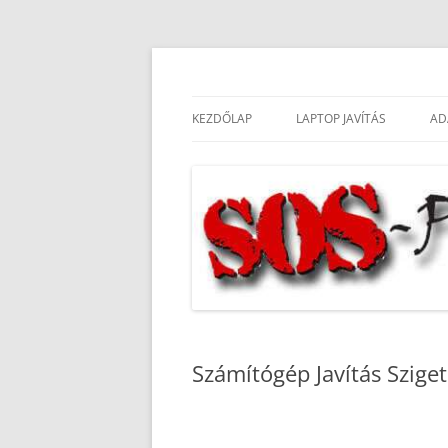
Ingyenes kiszállás. Hétvégén és ünnepnapo
S.O.S. Helyszíni sz
KEZDŐLAP
LAPTOP JAVÍTÁS
AD
SZOLGÁLTATÁSOK
Számítógép Javítás Szig