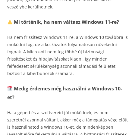
veszélybe kerülhetnek.
Mi történik, ha nem váltasz Windows 11-re?
Ha nem frissítesz Windows 11-re, a Windows 10 továbbra is
működni fog, de a kockázatok folyamatosan növekedni
fognak. A Microsoft nem fog többé új biztonsági
frissítéseket és hibajavításokat kiadni, így minden
felfedezett sérülékenység azonnali támadási felületet
biztosít a kiberbűnözők számára.
Medig érdemes még használni a Windows 10-
et?
Ha a géped és a szoftvereid jól működnek, és nem
szeretnél azonnal váltani, akkor még a támogatás vége előtt
is használhatod a Windows 10-et, de mindenképpen
javasolt előre felkészülni a váltásra. A biztonsági frissítések