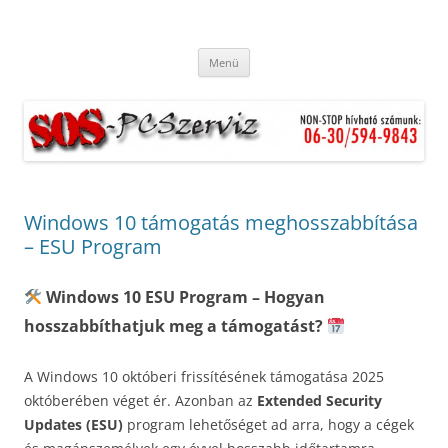
S.O.S. Helyszíni számítógép javítás
Ingyenes kiszállás. Hétvégén és ünnepnapokon is. Munkánkra
Kilépés
garanciát vállalunk.
akár otthonában is még a mai
Menü
a
tartalomba
napon!
Windows 10 támogatás meghosszabbítása
– ESU Program
Windows 10 ESU Program – Hogyan
hosszabbíthatjuk meg a támogatást?
A Windows 10 októberi frissítésének támogatása 2025
októberében véget ér. Azonban az
Extended Security
Updates (ESU)
program lehetőséget ad arra, hogy a cégek