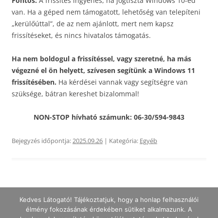
Fontos:
A frissítés ingyenes, ha jogtiszta Windows 10-ed
van. Ha a géped nem támogatott, lehetőség van telepíteni
„kerülőúttal”, de az nem ajánlott, mert nem kapsz
frissítéseket, és nincs hivatalos támogatás.
Ha nem boldogul a frissítéssel, vagy szeretné, ha más
végezné el ön helyett, szívesen segítünk a Windows 11
frissítésében.
Ha kérdései vannak vagy segítségre van
szüksége, bátran kereshet bizalommal!
NON-STOP hívható számunk: 06-30/594-9843
Bejegyzés időpontja:
2025.09.26
| Kategória:
Egyéb
Kedves Látogató! Tájékoztatjuk, hogy a honlap felhasználói
Bejegyzés
←
Korábbi bejegyzés
élmény fokozásának érdekében sütiket alkalmazunk. A
navigáció