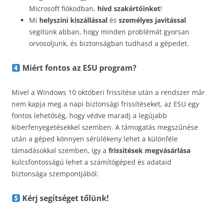
Microsoft fiókodban,
hívd szakértőinket
!
Mi
helyszíni kiszállással
és
személyes javítással
segítünk abban, hogy minden problémát gyorsan
orvosoljunk, és biztonságban tudhasd a gépedet.
Miért fontos az ESU program?
Mivel a Windows 10 októberi frissítése után a rendszer már
nem kapja meg a napi biztonsági frissítéseket, az ESU egy
fontos lehetőség, hogy védve maradj a legújabb
kiberfenyegetésekkel szemben. A támogatás megszűnése
után a géped könnyen sérülékeny lehet a különféle
támadásokkal szemben, így a
frissítések megvásárlása
kulcsfontosságú lehet a számítógéped és adataid
biztonsága szempontjából.
Kérj segítséget tőlünk!