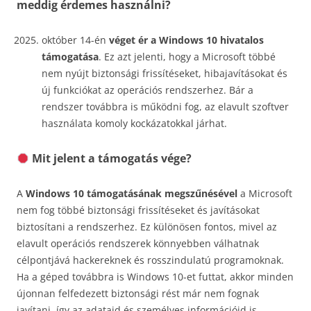
meddig érdemes használni?
október 14-én
véget ér a Windows 10 hivatalos
támogatása
. Ez azt jelenti, hogy a Microsoft többé
nem nyújt biztonsági frissítéseket, hibajavításokat és
új funkciókat az operációs rendszerhez. Bár a
rendszer továbbra is működni fog, az elavult szoftver
használata komoly kockázatokkal járhat.
Mit jelent a támogatás vége?
A
Windows 10 támogatásának megszűnésével
a Microsoft
nem fog többé biztonsági frissítéseket és javításokat
biztosítani a rendszerhez. Ez különösen fontos, mivel az
elavult operációs rendszerek könnyebben válhatnak
célpontjává hackereknek és rosszindulatú programoknak.
Ha a géped továbbra is Windows 10-et futtat, akkor minden
újonnan felfedezett biztonsági rést már nem fognak
javítani, így az adataid és személyes információid is