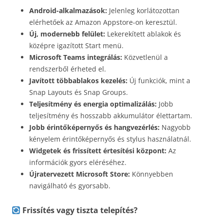
Android-alkalmazások:
Jelenleg korlátozottan
elérhetőek az Amazon Appstore-on keresztül.
Új, modernebb felület:
Lekerekített ablakok és
középre igazított Start menü.
Microsoft Teams integrálás:
Közvetlenül a
rendszerből érheted el.
Javított többablakos kezelés:
Új funkciók, mint a
Snap Layouts és Snap Groups.
Teljesítmény és energia optimalizálás:
Jobb
teljesítmény és hosszabb akkumulátor élettartam.
Jobb érintőképernyős és hangvezérlés:
Nagyobb
kényelem érintőképernyős és stylus használatnál.
Widgetek és frissített értesítési központ:
Az
információk gyors eléréséhez.
Újratervezett Microsoft Store:
Könnyebben
navigálható és gyorsabb.
Frissítés vagy tiszta telepítés?