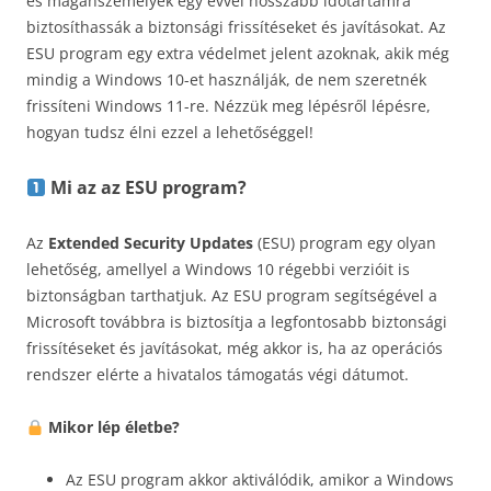
és magánszemélyek egy évvel hosszabb időtartamra
biztosíthassák a biztonsági frissítéseket és javításokat. Az
ESU program egy extra védelmet jelent azoknak, akik még
mindig a Windows 10-et használják, de nem szeretnék
frissíteni Windows 11-re. Nézzük meg lépésről lépésre,
hogyan tudsz élni ezzel a lehetőséggel!
Mi az az ESU program?
Az
Extended Security Updates
(ESU) program egy olyan
lehetőség, amellyel a Windows 10 régebbi verzióit is
biztonságban tarthatjuk. Az ESU program segítségével a
Microsoft továbbra is biztosítja a legfontosabb biztonsági
frissítéseket és javításokat, még akkor is, ha az operációs
rendszer elérte a hivatalos támogatás végi dátumot.
Mikor lép életbe?
Az ESU program akkor aktiválódik, amikor a Windows