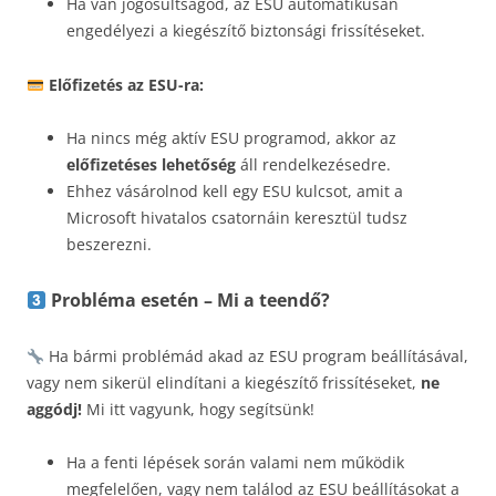
Ha van jogosultságod, az ESU automatikusan
engedélyezi a kiegészítő biztonsági frissítéseket.
Előfizetés az ESU-ra:
Ha nincs még aktív ESU programod, akkor az
előfizetéses lehetőség
áll rendelkezésedre.
Ehhez vásárolnod kell egy ESU kulcsot, amit a
Microsoft hivatalos csatornáin keresztül tudsz
beszerezni.
Probléma esetén – Mi a teendő?
Ha bármi problémád akad az ESU program beállításával,
vagy nem sikerül elindítani a kiegészítő frissítéseket,
ne
aggódj!
Mi itt vagyunk, hogy segítsünk!
Ha a fenti lépések során valami nem működik
megfelelően, vagy nem találod az ESU beállításokat a