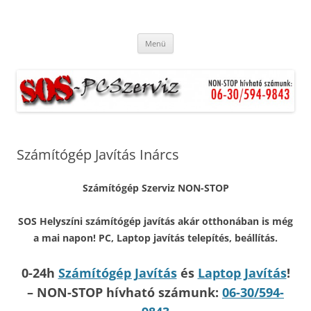
S.O.S. Helyszíni számítógép javítás
Ingyenes kiszállás. Hétvégén és ünnepnapokon is. Munkánkra
Kilépés
garanciát vállalunk.
akár otthonában is még a mai
Menü
a
tartalomba
napon!
Számítógép Javítás Inárcs
Számítógép Szerviz NON-STOP
SOS Helyszíni számítógép javítás akár otthonában is még
a mai napon! PC, Laptop javítás telepítés, beállítás.
0-24h
Számítógép Javítás
és
Laptop Javítás
!
– NON-STOP hívható számunk:
06-30/594-