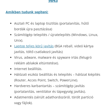
9843
Amikben tudunk segíteni:
Asztali PC és laptop tisztítás (portalanítás, hűtő
bordák újra pasztázása)
Számítógép telepítés / újratelepítés (Windows, Linux,
Unix).
Laptop teljes körű javítás
(BGA reball, videó kártya
javítás, töltő csatlakozó javítás)
Vírus, adware, malware és spyware irtás (felugró
reklám ablakok eltüntetése).
Internet beállítás.
Hálózati eszköz beállítás és telepítés – hálózat kiépítés
(Router, Acces Point, Switch, PowerLine).
Hardveres karbantartás – számítógép javítás
(portalanítás, ventilátor és tápegység javítás).
Adatmentés (sérült adathordozóról, törölt partíció
vagy fájlok).