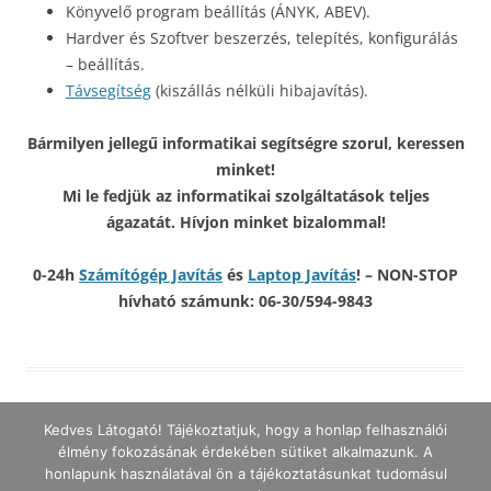
Könyvelő program beállítás (ÁNYK, ABEV).
Hardver és Szoftver beszerzés, telepítés, konfigurálás
– beállítás.
Távsegítség
(kiszállás nélküli hibajavítás).
Bármilyen jellegű informatikai segítségre szorul, keressen
minket!
Mi le fedjük az informatikai szolgáltatások teljes
ágazatát. Hívjon minket bizalommal!
0-24h
Számítógép Javítás
és
Laptop Javítás
! – NON-STOP
hívható számunk: 06-30/594-9843
Kedves Látogató! Tájékoztatjuk, hogy a honlap felhasználói
élmény fokozásának érdekében sütiket alkalmazunk. A
honlapunk használatával ön a tájékoztatásunkat tudomásul