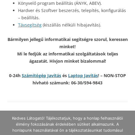
Könyvelő program beállítás (ÁNYK, ABEV).
Hardver és Szoftver beszerzés, telepítés, konfigurálás
– beállítás.
Távsegítség
(kiszállás nélküli hibajavítás).
Bármilyen jellegű informatikai segítségre szorul, keressen
minket!
Mi le fedjük az informatikai szolgáltatások teljes
ágazatát. Hívjon minket bizalommal!
0-24h
Számítógép Javítás
és
Laptop Javítás
! – NON-STOP
hívható számunk: 06-30/594-9843
Kedves Látogató! Tájékoztatjuk, hogy a honlap felhasználói
élmény fokozásának érdekében sütiket alkalmazunk. A
honlapunk használatával ön a tájékoztatásunkat tudomásul