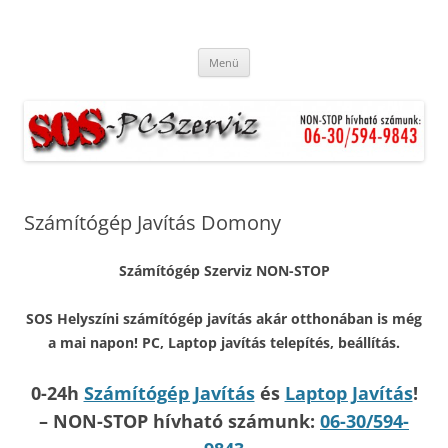
S.O.S. Helyszíni számítógép javítás
Ingyenes kiszállás. Hétvégén és ünnepnapokon is. Munkánkra
Kilépés
garanciát vállalunk.
akár otthonában is még a mai
Menü
a
tartalomba
napon!
Számítógép Javítás Domony
Számítógép Szerviz NON-STOP
SOS Helyszíni számítógép javítás akár otthonában is még
a mai napon! PC, Laptop javítás telepítés, beállítás.
0-24h
Számítógép Javítás
és
Laptop Javítás
!
– NON-STOP hívható számunk:
06-30/594-