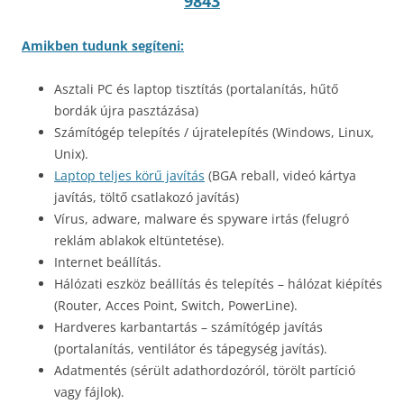
9843
Amikben tudunk segíteni:
Asztali PC és laptop tisztítás (portalanítás, hűtő
bordák újra pasztázása)
Számítógép telepítés / újratelepítés (Windows, Linux,
Unix).
Laptop teljes körű javítás
(BGA reball, videó kártya
javítás, töltő csatlakozó javítás)
Vírus, adware, malware és spyware irtás (felugró
reklám ablakok eltüntetése).
Internet beállítás.
Hálózati eszköz beállítás és telepítés – hálózat kiépítés
(Router, Acces Point, Switch, PowerLine).
Hardveres karbantartás – számítógép javítás
(portalanítás, ventilátor és tápegység javítás).
Adatmentés (sérült adathordozóról, törölt partíció
vagy fájlok).