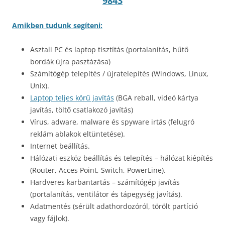
9843
Amikben tudunk segíteni:
Asztali PC és laptop tisztítás (portalanítás, hűtő
bordák újra pasztázása)
Számítógép telepítés / újratelepítés (Windows, Linux,
Unix).
Laptop teljes körű javítás
(BGA reball, videó kártya
javítás, töltő csatlakozó javítás)
Vírus, adware, malware és spyware irtás (felugró
reklám ablakok eltüntetése).
Internet beállítás.
Hálózati eszköz beállítás és telepítés – hálózat kiépítés
(Router, Acces Point, Switch, PowerLine).
Hardveres karbantartás – számítógép javítás
(portalanítás, ventilátor és tápegység javítás).
Adatmentés (sérült adathordozóról, törölt partíció
vagy fájlok).