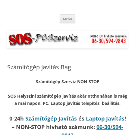
S.O.S. Helyszíni számítógép javítás
Ingyenes kiszállás. Hétvégén és ünnepnapokon is. Munkánkra
Kilépés
garanciát vállalunk.
akár otthonában is még a mai
Menü
a
tartalomba
napon!
Számítógép Javítás Bag
Számítógép Szerviz NON-STOP
SOS Helyszíni számítógép javítás akár otthonában is még
a mai napon! PC, Laptop javítás telepítés, beállítás.
0-24h
Számítógép Javítás
és
Laptop Javítás
!
– NON-STOP hívható számunk:
06-30/594-