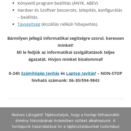
Könyvelő program beállítás (ÁNYK, ABEV).
Hardver és Szoftver beszerzés, telepítés, konfigurálás
– beállítás.
Távsegítség
(kiszállás nélküli hibajavítás).
Bármilyen jellegű informatikai segítségre szorul, keressen
minket!
Mi le fedjük az informatikai szolgáltatások teljes
ágazatát. Hívjon minket bizalommal!
0-24h
Számítógép Javítás
és
Laptop Javítás
! – NON-STOP
hívható számunk: 06-30/594-9843
Kedves Látogató! Tájékoztatjuk, hogy a honlap felhasználói
élmény fokozásának érdekében sütiket alkalmazunk. A
honlapunk használatával ön a tájékoztatásunkat tudomásul