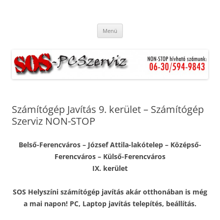
S.O.S. Helyszíni számítógép javítás
Ingyenes kiszállás. Hétvégén és ünnepnapokon is. Munkánkra
Kilépés
garanciát vállalunk.
akár otthonában is még a mai
Menü
a
tartalomba
napon!
Számítógép Javítás 9. kerület – Számítógép
Szerviz NON-STOP
Belső-Ferencváros – József Attila-lakótelep – Középső-
Ferencváros – Külső-Ferencváros
IX. kerület
SOS Helyszíni számítógép javítás akár otthonában is még
a mai napon! PC, Laptop javítás telepítés, beállítás.