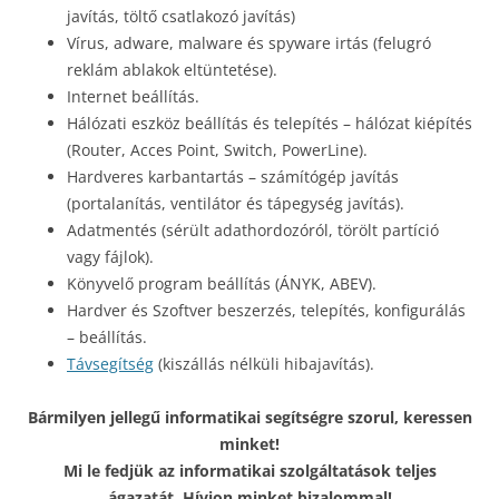
javítás, töltő csatlakozó javítás)
Vírus, adware, malware és spyware irtás (felugró
reklám ablakok eltüntetése).
Internet beállítás.
Hálózati eszköz beállítás és telepítés – hálózat kiépítés
(Router, Acces Point, Switch, PowerLine).
Hardveres karbantartás – számítógép javítás
(portalanítás, ventilátor és tápegység javítás).
Adatmentés (sérült adathordozóról, törölt partíció
vagy fájlok).
Könyvelő program beállítás (ÁNYK, ABEV).
Hardver és Szoftver beszerzés, telepítés, konfigurálás
– beállítás.
Távsegítség
(kiszállás nélküli hibajavítás).
Bármilyen jellegű informatikai segítségre szorul, keressen
minket!
Mi le fedjük az informatikai szolgáltatások teljes
ágazatát. Hívjon minket bizalommal!