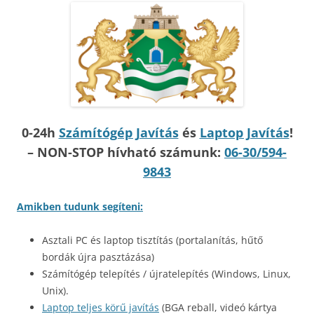
0-24h
Számítógép Javítás
és
Laptop Javítás
!
– NON-STOP hívható számunk:
06-30/594-
9843
Amikben tudunk segíteni:
Asztali PC és laptop tisztítás (portalanítás, hűtő
bordák újra pasztázása)
Számítógép telepítés / újratelepítés (Windows, Linux,
Unix).
Laptop teljes körű javítás
(BGA reball, videó kártya